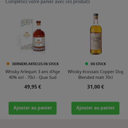
Complétez votre panier avec ces produits
DERNIERS ARTICLES EN STOCK
EN STOCK
Whisky Arlequin 3 ans d'Age
Whisky écossais Copper Dog
40% vol - 70cl - Quai Sud
Blended malt 70cl
Prix
Prix
49,95 €
31,00 €
Ajouter au panier
Ajouter au panier