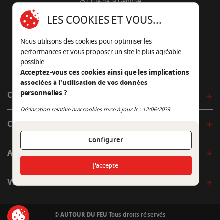
251 rue de la Génoise
16430 Champniers - France
LES COOKIES ET VOUS...
05 45 22 98 09
Nous utilisons des cookies pour optimiser les
Nous envoyer un e-mail
performances et vous proposer un site le plus agréable
possible.
Acceptez-vous ces cookies ainsi que les implications
associées à l'utilisation de vos données
personnelles ?
CÔTÉ OUTDOOR
Continuer sans accepter
Déclaration relative aux cookies mise à jour le : 12/06/2023
CÔTÉ INDOOR
Configurer
AUTOUR DE LA TABLE
J'accepte
VENIR EN BOUTIQUE
© AUTOUR DU FEU
Tous droits réservés