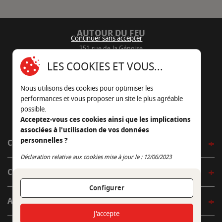
AUTOUR DU FEU
Continuer sans accepter
251 rue de la Génoise
16430 Champniers - France
LES COOKIES ET VOUS...
05 45 22 98 09
Nous utilisons des cookies pour optimiser les
Nous envoyer un e-mail
performances et vous proposer un site le plus agréable
possible.
Acceptez-vous ces cookies ainsi que les implications
associées à l'utilisation de vos données
personnelles ?
CÔTÉ OUTDOOR
Continuer sans accepter
Déclaration relative aux cookies mise à jour le : 12/06/2023
CÔTÉ INDOOR
Configurer
AUTOUR DE LA TABLE
J'accepte