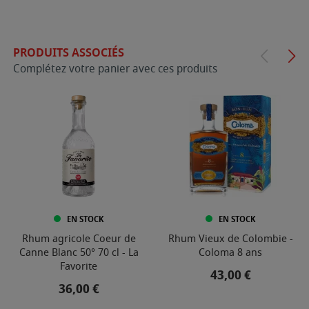
PRODUITS ASSOCIÉS
Complétez votre panier avec ces produits
EN STOCK
EN STOCK
Rhum agricole Coeur de
Rhum Vieux de Colombie -
Canne Blanc 50° 70 cl - La
Coloma 8 ans
Favorite
Prix
43,00 €
Prix
36,00 €