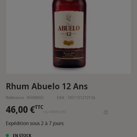
Rhum Abuelo 12 Ans
Référence :
RHAB003
EAN :
7451101210134
46,00 €
TTC
OU PAYER EN
Expédition sous 2 à 7 jours
EN STOCK