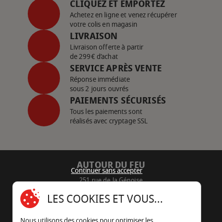
CLIQUEZ ET EMPORTEZ
Achetez en ligne et venez récupérer
votre colis en magasin
LIVRAISON
Livraison offerte à partir
de 299€ d’achat
SERVICE APRÈS VENTE
Réponse immédiate
sous 2 jours ouvrés
PAIEMENTS SÉCURISÉS
Tous les paiements sont
réalisés avec cryptage SSL
AUTOUR DU FEU
Continuer sans accepter
251 rue de la Génoise
16430 Champniers - France
LES COOKIES ET VOUS...
05 45 22 98 09
Nous utilisons des cookies pour optimiser les
Nous envoyer un e-mail