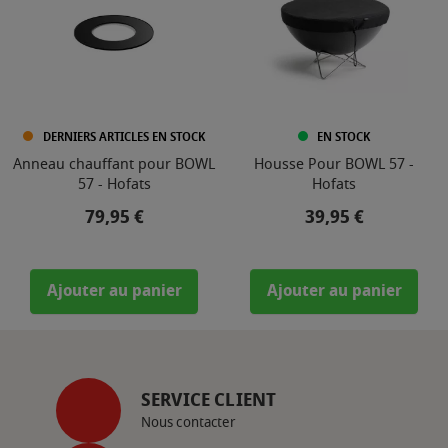
DERNIERS ARTICLES EN STOCK
EN STOCK
Anneau chauffant pour BOWL
Housse Pour BOWL 57 -
57 - Hofats
Hofats
Prix
Prix
79,95 €
39,95 €
Ajouter au panier
Ajouter au panier
SERVICE CLIENT
Nous contacter