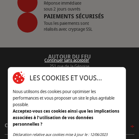
Réponse immédiate
sous 2 jours ouvrés
PAIEMENTS SÉCURISÉS
Tous les paiements sont
réalisés avec cryptage SSL
AUTOUR DU FEU
Continuer sans accepter
251 rue de la Génoise
16430 Champniers - France
LES COOKIES ET VOUS...
05 45 22 98 09
Nous utilisons des cookies pour optimiser les
Nous envoyer un e-mail
performances et vous proposer un site le plus agréable
possible.
Acceptez-vous ces cookies ainsi que les implications
associées à l'utilisation de vos données
personnelles ?
CÔTÉ OUTDOOR
Continuer sans accepter
Déclaration relative aux cookies mise à jour le : 12/06/2023