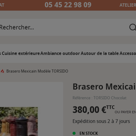
05 45 22 98 09
AT
ATELIE
s
Cuisine extérieure
Ambiance outdoor
Autour de la table
Accesso
Brasero Mexicain Modèle TORSIDO
Brasero Mexica
Référence :
TORSIDO Chocolat
380,00 €
TTC
OU PAYER E
Expédition sous 2 à 7 jours
EN STOCK