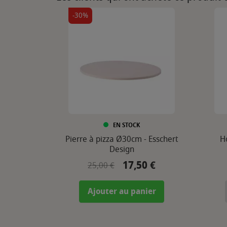
-30%
EN STOCK
Pierre à pizza Ø30cm - Esschert
H
Design
17,50 €
Prix de base
Prix
25,00 €
Ajouter au panier