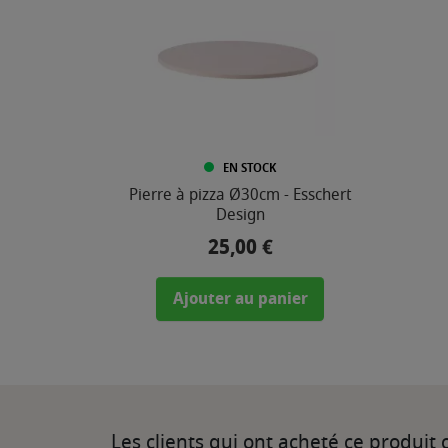
EN STOCK
Pierre à pizza Ø30cm - Esschert
Design
25,00 €
Prix
Ajouter au panier
Les clients qui ont acheté ce produit