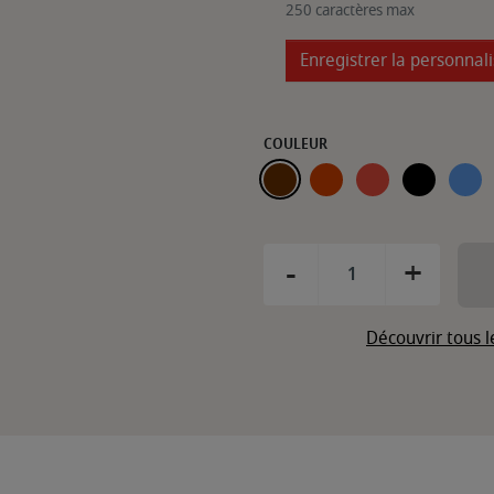
250 caractères max
Enregistrer la personnal
COULEUR
CHOCOLAT
ENCHILADO
ROUGE
NOIR
BLEU
-
+
Découvrir tous 