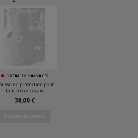
VICTIME DE SON SUCCÈS
ousse de protection pour
brasero mexicain
38,00 €
Prix
Ajouter au panier