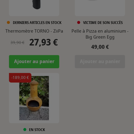
DERNIERS ARTICLES EN STOCK
VICTIME DE SON SUCCÈS
Thermomètre TORNO - ZiiPa
Pelle à Pizza en aluminium -
Big Green Egg
27,93 €
Prix de base
Prix
39,90 €
Prix
49,00 €
Ajouter au panier
Ajouter au panier
-189,00 €
EN STOCK