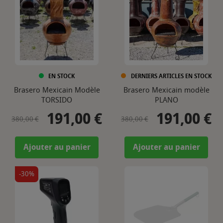
EN STOCK
DERNIERS ARTICLES EN STOCK
Brasero Mexicain Modèle
Brasero Mexicain modèle
TORSIDO
PLANO
191,00 €
191,00 €
Prix de base
Prix
Prix de base
Prix
380,00 €
380,00 €
Ajouter au panier
Ajouter au panier
-30%