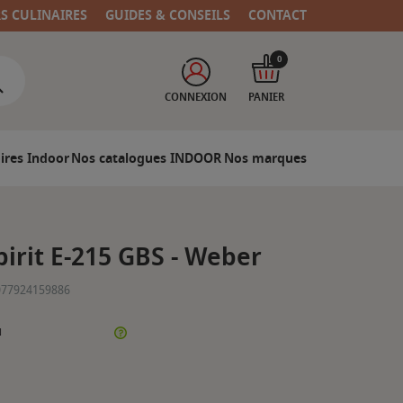
RS CULINAIRES
GUIDES & CONSEILS
CONTACT
0
CONNEXION
PANIER
ires Indoor
Nos catalogues INDOOR
Nos marques
irit E-215 GBS - Weber
077924159886
N