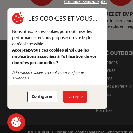
Continuer sans accepter
SERVICE CLIENT
CLIQUEZ ET EM
LES COOKIES ET VOUS...
Nous contacter
Achetez en ligne et vene
votre colis en ma
Nous utilisons des cookies pour optimiser les
performances et vous proposer un site le plus
agréable possible.
Acceptez-vous ces cookies ainsi que les
AUTOUR DU FEU
CÔTÉ OUTDOO
implications associées à l'utilisation de vos
05 45 22 98 09
Promotions
données personnelles ?
Barbecues
Nous envoyer un e-mail
Déclaration relative aux cookies mise à jour le :
Continuer sans accepter
Braseros
12/06/2023
Cuisines d'extérieur
Fumoirs
Configurer
J'accepte
Pizza
Planchas
© AUTOUR DU FEU
Mentions légales
Conditions Générales de V