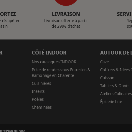
PORTEZ
LIVRAISON
SERVI
z récupérer
Livraison offerte à partir
Ré
gasin
de 299€ d’achat
so
R
CÔTÉ INDOOR
AUTOUR DE 
Nos catalogues INDOOR
Cave
Prise de rendez-vous Entretien &
Coffrets & Idées
Ramonage en Charente
Cuisson
Cuisinières
Tabliers & Gants
Inserts
Ateliers Culinaires
Poêles
Épicerie fine
Cheminées
ente
Plan du site