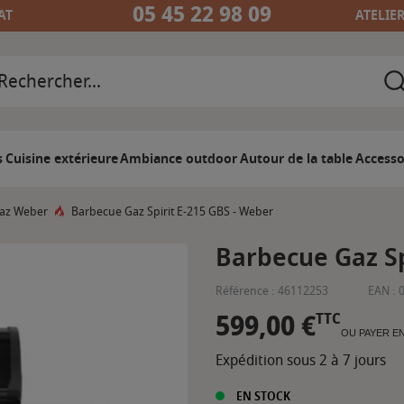
05 45 22 98 09
AT
ATELIE
s
Cuisine extérieure
Ambiance outdoor
Autour de la table
Accesso
az Weber
Barbecue Gaz Spirit E-215 GBS - Weber
Barbecue Gaz Sp
Référence :
46112253
EAN :
599,00 €
TTC
OU PAYER E
Expédition sous 2 à 7 jours
EN STOCK