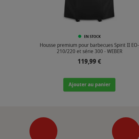
EN STOCK
Housse premium pour barbecues Spirit II EO-
210/220 et série 300 - WEBER
119,99 €
Prix
Ajouter au panier