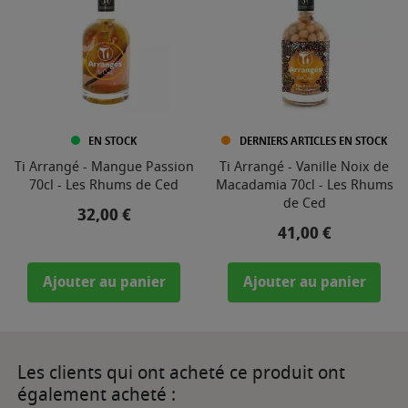
EN STOCK
DERNIERS ARTICLES EN STOCK
Ti Arrangé - Mangue Passion
Ti Arrangé - Vanille Noix de
70cl - Les Rhums de Ced
Macadamia 70cl - Les Rhums
de Ced
Prix
32,00 €
Prix
41,00 €
Ajouter au panier
Ajouter au panier
Les clients qui ont acheté ce produit ont
également acheté :