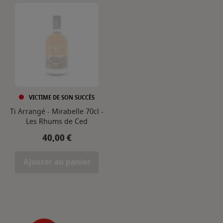
VICTIME DE SON SUCCÈS
Ti Arrangé - Mirabelle 70cl -
Les Rhums de Ced
Prix
40,00 €
Ajouter au panier