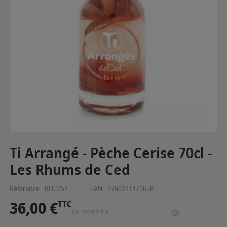
Ti Arrangé - Pèche Cerise 70cl -
Les Rhums de Ced
Référence :
RDC052
EAN :
3760221471658
36,00 €
TTC
OU PAYER EN