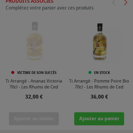
PRODUITS ASSOCIÉS
Complétez votre panier avec ces produits
VICTIME DE SON SUCCÈS
EN STOCK
Ti Arrangé - Ananas Victoria
Ti Arrangé - Pomme Poire Bio
70cl - Les Rhums de Ced
70cl - Les Rhums de Ced
Prix
Prix
32,00 €
36,00 €
Ajouter au panier
Ajouter au panier