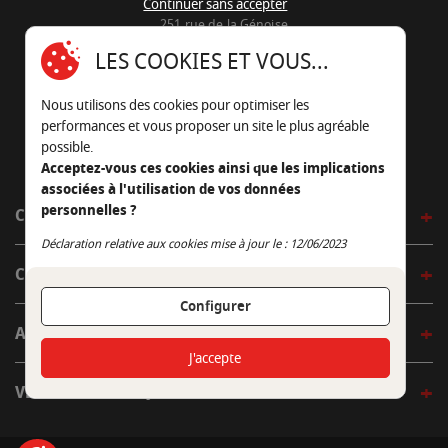
Continuer sans accepter
251 rue de la Génoise
16430 Champniers - France
LES COOKIES ET VOUS...
05 45 22 98 09
Nous utilisons des cookies pour optimiser les
Nous envoyer un e-mail
performances et vous proposer un site le plus agréable
possible.
Acceptez-vous ces cookies ainsi que les implications
associées à l'utilisation de vos données
personnelles ?
CÔTÉ OUTDOOR
Continuer sans accepter
Déclaration relative aux cookies mise à jour le : 12/06/2023
CÔTÉ INDOOR
Configurer
AUTOUR DE LA TABLE
J'accepte
VENIR EN BOUTIQUE