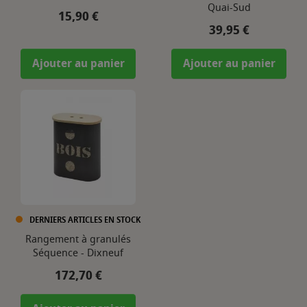
Quai-Sud
Prix
15,90 €
Prix
39,95 €
Ajouter au panier
Ajouter au panier
DERNIERS ARTICLES EN STOCK
Rangement à granulés
Séquence - Dixneuf
Prix
172,70 €