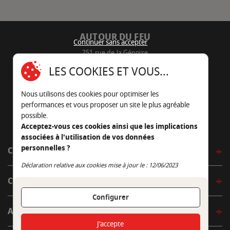
AUTOUR DU FEU
Continuer sans accepter
251 rue de la Génoise
16430 Champniers - France
LES COOKIES ET VOUS...
05 45 22 98 09
Nous utilisons des cookies pour optimiser les
Nous envoyer un e-mail
performances et vous proposer un site le plus agréable
possible.
Acceptez-vous ces cookies ainsi que les implications
associées à l'utilisation de vos données
personnelles ?
CÔTÉ OUTDOOR
Continuer sans accepter
Déclaration relative aux cookies mise à jour le : 12/06/2023
CÔTÉ INDOOR
Configurer
AUTOUR DE LA TABLE
J'accepte