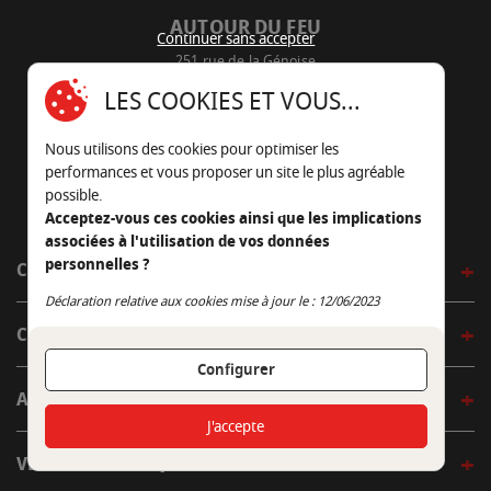
AUTOUR DU FEU
Continuer sans accepter
251 rue de la Génoise
16430 Champniers - France
LES COOKIES ET VOUS...
05 45 22 98 09
Nous utilisons des cookies pour optimiser les
Nous envoyer un e-mail
performances et vous proposer un site le plus agréable
possible.
Acceptez-vous ces cookies ainsi que les implications
associées à l'utilisation de vos données
personnelles ?
CÔTÉ OUTDOOR
Continuer sans accepter
Déclaration relative aux cookies mise à jour le : 12/06/2023
CÔTÉ INDOOR
Configurer
AUTOUR DE LA TABLE
J'accepte
VENIR EN BOUTIQUE