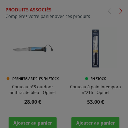
PRODUITS ASSOCIÉS
Complétez votre panier avec ces produits
DERNIERS ARTICLES EN STOCK
EN STOCK
Couteau n°8 outdoor
Couteau à pain intempora
anthracite bleu - Opinel
n°216 - Opinel
Prix
Prix
28,00 €
53,00 €
Ajouter au panier
Ajouter au panier