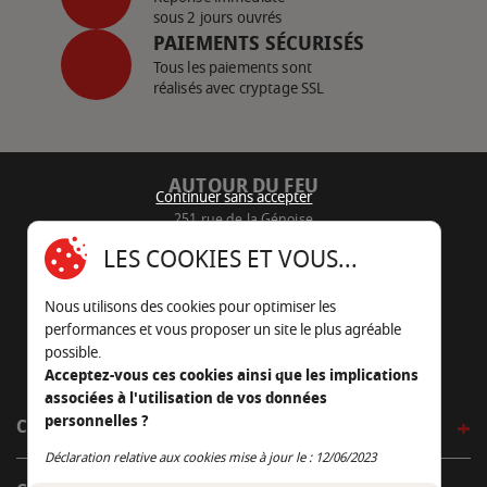
sous 2 jours ouvrés
PAIEMENTS SÉCURISÉS
Tous les paiements sont
réalisés avec cryptage SSL
AUTOUR DU FEU
Continuer sans accepter
251 rue de la Génoise
16430 Champniers - France
LES COOKIES ET VOUS...
05 45 22 98 09
Nous utilisons des cookies pour optimiser les
Nous envoyer un e-mail
performances et vous proposer un site le plus agréable
possible.
Acceptez-vous ces cookies ainsi que les implications
associées à l'utilisation de vos données
personnelles ?
CÔTÉ OUTDOOR
Continuer sans accepter
Déclaration relative aux cookies mise à jour le : 12/06/2023