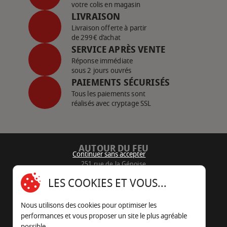
votre colis en magasin
LIVRAISON
Livraison offerte à partir
de 299€ d’achat
SERVICE APRÈS VENTE
Réponse immédiate
sous 2 jours ouvrés
PAIEMENTS SÉCURISÉS
Tous les paiements sont
réalisés avec cryptage SSL
AUTOUR DU FEU
Continuer sans accepter
251 rue de la Génoise
16430 Champniers - France
LES COOKIES ET VOUS...
05 45 22 98 09
Nous utilisons des cookies pour optimiser les
Nous envoyer un e-mail
performances et vous proposer un site le plus agréable
possible.