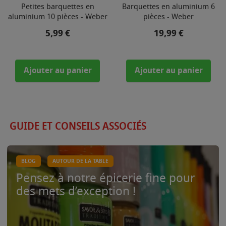
Petites barquettes en
Barquettes en aluminium 6
aluminium 10 pièces - Weber
pièces - Weber
Prix
Prix
5,99 €
19,99 €
Ajouter au panier
Ajouter au panier
GUIDE ET CONSEILS ASSOCIÉS
BLOG
AUTOUR DE LA TABLE
Pensez à notre épicerie fine pour
des mets d’exception !