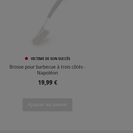
VICTIME DE SON SUCCÈS
Brosse pour barbecue à trois côtés -
Pair
Napoléon
19,99 €
Prix
Ajouter au panier