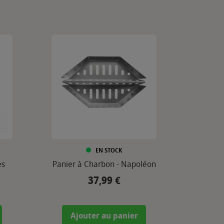
EN STOCK
es
Panier à Charbon - Napoléon
37,99 €
Prix
Ajouter au panier