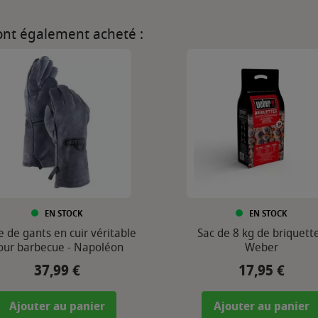
 ont également acheté :
EN STOCK
EN STOCK
e de gants en cuir véritable
Sac de 8 kg de briquett
our barbecue - Napoléon
Weber
37,99 €
17,95 €
Prix
Prix
Ajouter au panier
Ajouter au panier