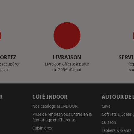
PORTEZ
LIVRAISON
SERVI
z récupérer
Livraison offerte à partir
Ré
gasin
de 299€ d’achat
so
R
CÔTÉ INDOOR
AUTOUR DE 
Nos catalogues INDOOR
Cave
Prise de rendez-vous Entretien &
Coffrets & Idées
Ramonage en Charente
Cuisson
Cuisinières
Tabliers & Gants