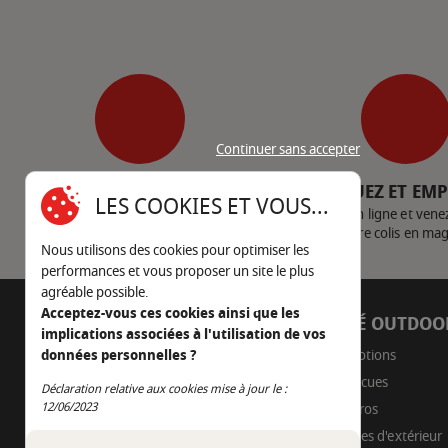
Continuer sans accepter
SERVICE CLIENT
CLIQUEZ ET EM
LES COOKIES ET VOUS...
Nous contacter
Achetez en ligne et vene
votre colis en ma
Nous utilisons des cookies pour optimiser les
performances et vous proposer un site le plus
agréable possible.
Acceptez-vous ces cookies ainsi que les
AUTOUR DU FEU
CÔTÉ OUTDOO
implications associées à l'utilisation de vos
05 45 22 98 09
Promotions
données personnelles ?
Barbecues
Déclaration relative aux cookies mise à jour le :
Nous envoyer un e-mail
Continuer sans accepter
12/06/2023
Braseros
Cuisines d'extérieur