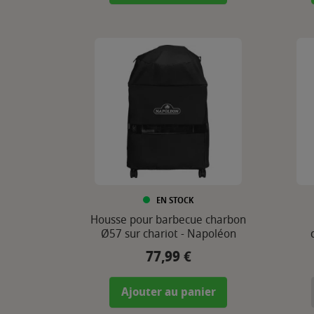
EN STOCK
Housse pour barbecue charbon
Ø57 sur chariot - Napoléon
77,99 €
Prix
Ajouter au panier