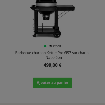
EN STOCK
Barbecue charbon Kettle Pro Ø57 sur chariot
- Napoléon
499,00 €
Prix
Ajouter au panier