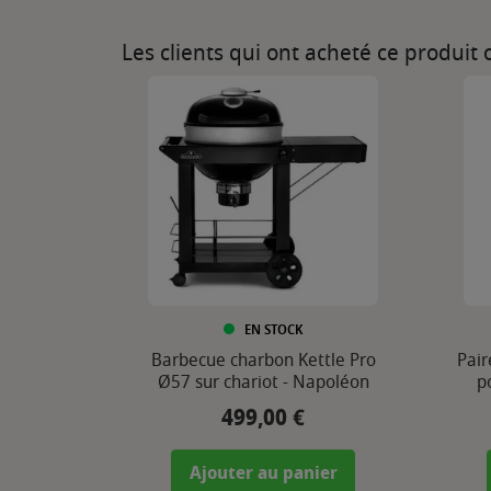
Les clients qui ont acheté ce produit
EN STOCK
Barbecue charbon Kettle Pro
Pair
Ø57 sur chariot - Napoléon
p
499,00 €
Prix
Ajouter au panier