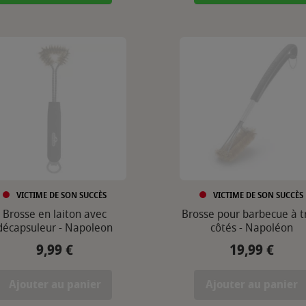
VICTIME DE SON SUCCÈS
VICTIME DE SON SUCCÈS
Brosse en laiton avec
Brosse pour barbecue à t
décapsuleur - Napoleon
côtés - Napoléon
9,99 €
19,99 €
Prix
Prix
Ajouter au panier
Ajouter au panier