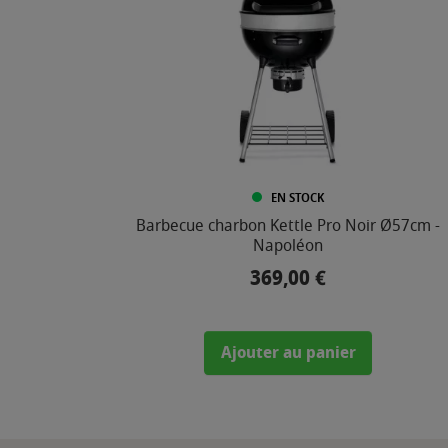
EN STOCK
Barbecue charbon Kettle Pro Noir Ø57cm -
Napoléon
369,00 €
Prix
Ajouter au panier