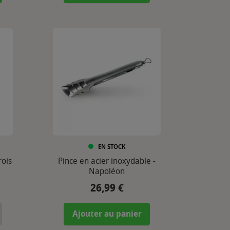
EN STOCK
rois
Pince en acier inoxydable -
Napoléon
26,99 €
Prix
Ajouter au panier