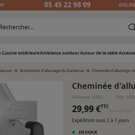
05 45 22 98 09
AT
ATELIE
s
Cuisine extérieure
Ambiance outdoor
Autour de la table
Accesso
rbecues
Accessoires d'allumage du barbecue
Cheminée d'allumage ro
Cheminée d'all
Référence :
67802
EAN :
629
29,99 €
TTC
OU PAYER EN
Expédition sous 2 à 7 jours
EN STOCK