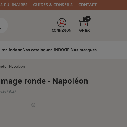
RS CULINAIRES
GUIDES & CONSEILS
CONTACT
0
CONNEXION
PANIER
ires Indoor
Nos catalogues INDOOR
Nos marques
nde - Napoléon
umage ronde - Napoléon
162678027