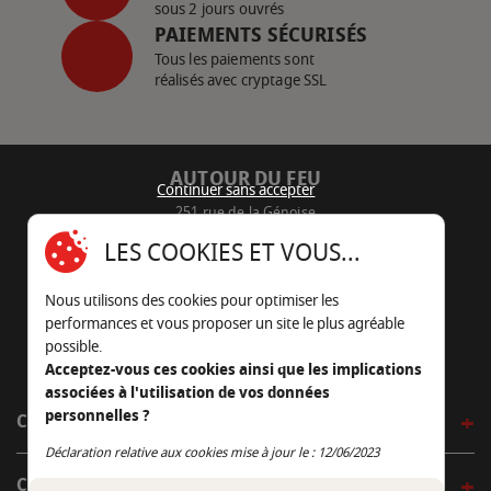
sous 2 jours ouvrés
PAIEMENTS SÉCURISÉS
Tous les paiements sont
réalisés avec cryptage SSL
AUTOUR DU FEU
Continuer sans accepter
251 rue de la Génoise
16430 Champniers - France
LES COOKIES ET VOUS...
05 45 22 98 09
Nous utilisons des cookies pour optimiser les
Nous envoyer un e-mail
performances et vous proposer un site le plus agréable
possible.
Acceptez-vous ces cookies ainsi que les implications
associées à l'utilisation de vos données
personnelles ?
CÔTÉ OUTDOOR
Continuer sans accepter
Déclaration relative aux cookies mise à jour le : 12/06/2023
CÔTÉ INDOOR