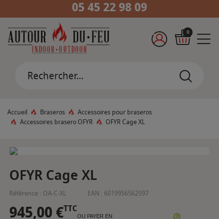
05 45 22 98 09
0
Accueil
Braseros
Accessoires pour braseros
Accessoires brasero OFYR
OFYR Cage XL
OFYR Cage XL
Référence :
OA-C-XL
EAN :
6019956562597
945,00 €
TTC
OU PAYER EN