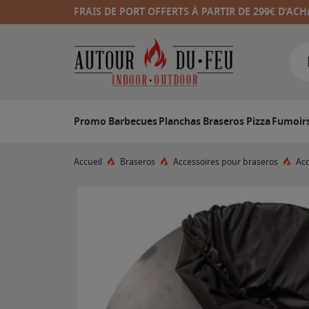
FRAIS DE PORT OFFERTS À PARTIR DE 299€ D’ACH
Promo
Barbecues
Planchas
Braseros
Pizza
Fumoir
Accueil
Braseros
Accessoires pour braseros
Acc