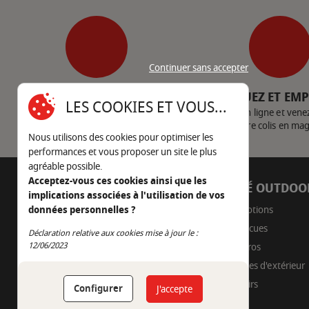
Continuer sans accepter
SERVICE CLIENT
CLIQUEZ ET EM
LES COOKIES ET VOUS...
Nous contacter
Achetez en ligne et vene
votre colis en ma
Nous utilisons des cookies pour optimiser les
performances et vous proposer un site le plus
agréable possible.
Acceptez-vous ces cookies ainsi que les
AUTOUR DU FEU
CÔTÉ OUTDOO
implications associées à l'utilisation de vos
05 45 22 98 09
Promotions
données personnelles ?
Barbecues
Déclaration relative aux cookies mise à jour le :
Nous envoyer un e-mail
Continuer sans accepter
12/06/2023
Braseros
Cuisines d'extérieur
Fumoirs
Configurer
J'accepte
Pizza