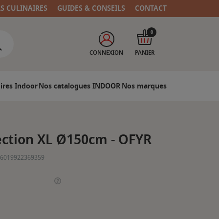
RS CULINAIRES
GUIDES & CONSEILS
CONTACT
0
CONNEXION
PANIER
ires Indoor
Nos catalogues INDOOR
Nos marques
ection XL Ø150cm - OFYR
6019922369359