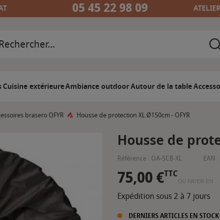
05 45 22 98 09
AT
ATELIE
s
Cuisine extérieure
Ambiance outdoor
Autour de la table
Accesso
essoires brasero OFYR
Housse de protection XL Ø150cm - OFYR
Housse de prot
Référence :
OA-SCB-XL
EAN :
75,00 €
TTC
OU PAYER EN
Expédition sous 2 à 7 jours
DERNIERS ARTICLES EN STOCK