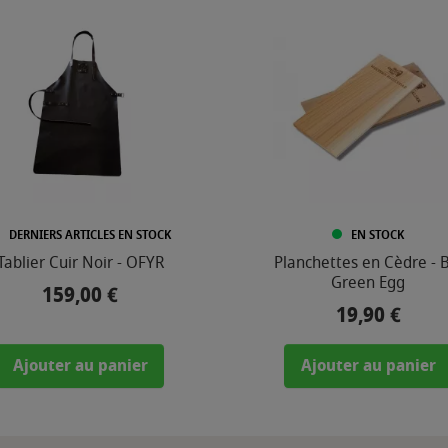
DERNIERS ARTICLES EN STOCK
EN STOCK
Tablier Cuir Noir - OFYR
Planchettes en Cèdre - B
Green Egg
159,00 €
Prix
19,90 €
Prix
Ajouter au panier
Ajouter au panier