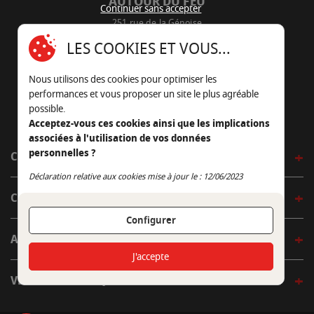
AUTOUR DU FEU
Continuer sans accepter
251 rue de la Génoise
16430 Champniers - France
LES COOKIES ET VOUS...
05 45 22 98 09
Nous utilisons des cookies pour optimiser les
Nous envoyer un e-mail
performances et vous proposer un site le plus agréable
possible.
Acceptez-vous ces cookies ainsi que les implications
associées à l'utilisation de vos données
personnelles ?
CÔTÉ OUTDOOR
Continuer sans accepter
Déclaration relative aux cookies mise à jour le : 12/06/2023
CÔTÉ INDOOR
Configurer
AUTOUR DE LA TABLE
J'accepte
VENIR EN BOUTIQUE