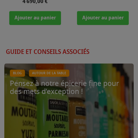
Prix
4 690,00 €
Ajouter au panier
Ajouter au panier
GUIDE ET CONSEILS ASSOCIÉS
BLOG
AUTOUR DE LA TABLE
Pensez à notre épicerie fine pour
des mets d’exception !