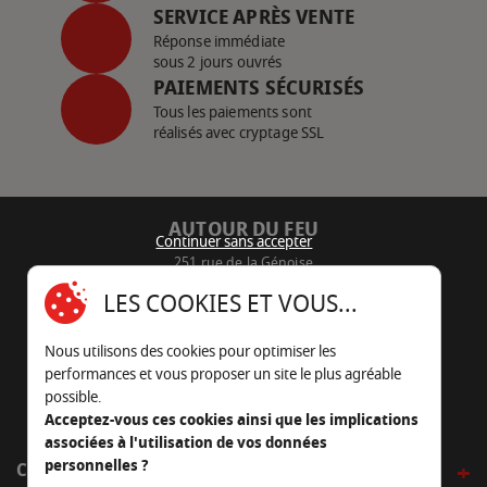
SERVICE APRÈS VENTE
Réponse immédiate
sous 2 jours ouvrés
PAIEMENTS SÉCURISÉS
Tous les paiements sont
réalisés avec cryptage SSL
AUTOUR DU FEU
Continuer sans accepter
251 rue de la Génoise
16430 Champniers - France
LES COOKIES ET VOUS...
05 45 22 98 09
Nous utilisons des cookies pour optimiser les
Nous envoyer un e-mail
performances et vous proposer un site le plus agréable
possible.
Acceptez-vous ces cookies ainsi que les implications
associées à l'utilisation de vos données
personnelles ?
CÔTÉ OUTDOOR