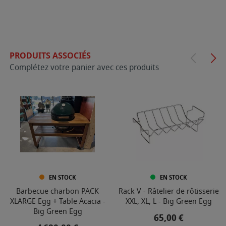
PRODUITS ASSOCIÉS
Complétez votre panier avec ces produits
EN STOCK
EN STOCK
Barbecue charbon PACK
Rack V - Râtelier de rôtisserie
XLARGE Egg + Table Acacia -
XXL, XL, L - Big Green Egg
Big Green Egg
Prix
65,00 €