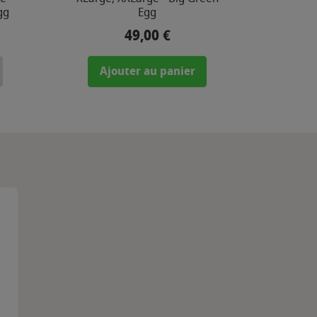
gg
Egg
49,00 €
Prix
Ajouter au panier