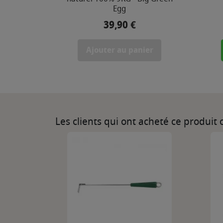
Egg
39,90 €
Prix
Ajouter au panier
Les clients qui ont acheté ce produit