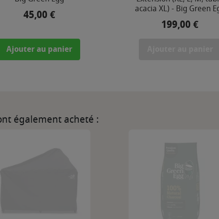
acacia XL) - Big Green E
45,00 €
Prix
199,00 €
Prix
Ajouter au panier
Ajouter au panier
 ont également acheté :