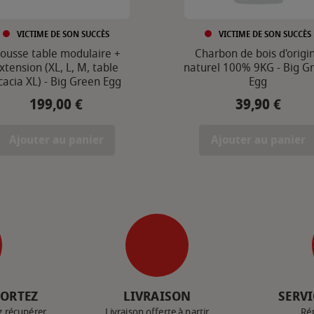
VICTIME DE SON SUCCÈS
VICTIME DE SON SUCCÈS
ousse table modulaire +
Charbon de bois d'origi
xtension (XL, L, M, table
naturel 100% 9KG - Big G
cacia XL) - Big Green Egg
Egg
199,00 €
39,90 €
Prix
Prix
Ajouter au panier
Ajouter au panier
PORTEZ
LIVRAISON
SERVI
z récupérer
Livraison offerte à partir
Ré