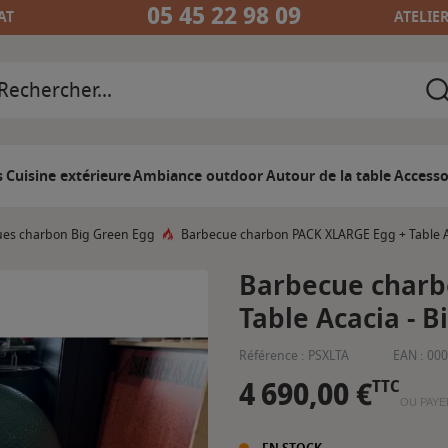
05 45 22 98 09
AT
ATELIE
s
Cuisine extérieure
Ambiance outdoor
Autour de la table
Accesso
es charbon Big Green Egg
Barbecue charbon PACK XLARGE Egg + Table A
Barbecue charb
Table Acacia - 
Référence :
PSXLTA
EAN :
000
4 690,00 €
TTC
OU PAYE