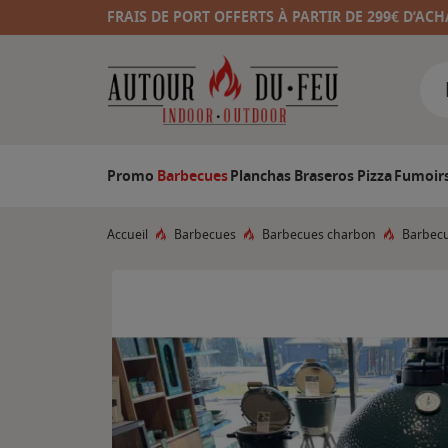
FRAIS DE PORT OFFERTS À PARTIR DE 299€ D’ACH
Promo
Barbecues
Planchas
Braseros
Pizza
Fumoir
Accueil
Barbecues
Barbecues charbon
Barbecu