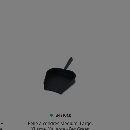
EN STOCK
 +
Pelle à cendres Medium, Large,
le
XLarge, XXLarge - Big Green