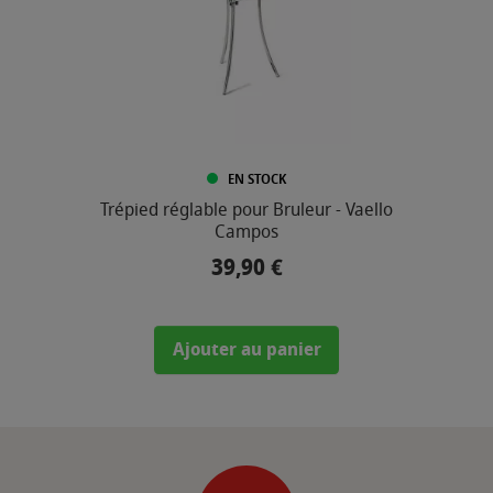
EN STOCK
Trépied réglable pour Bruleur - Vaello
Campos
39,90 €
Prix
Ajouter au panier