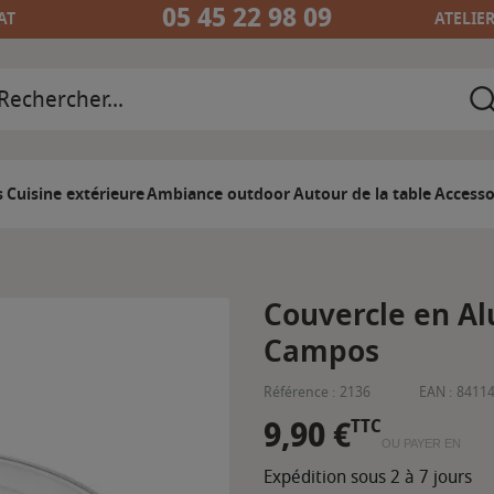
05 45 22 98 09
AT
ATELIE
s
Cuisine extérieure
Ambiance outdoor
Autour de la table
Accesso
Couvercle en Al
Campos
Référence :
2136
EAN :
8411
9,90 €
TTC
OU PAYER EN
Expédition sous 2 à 7 jours