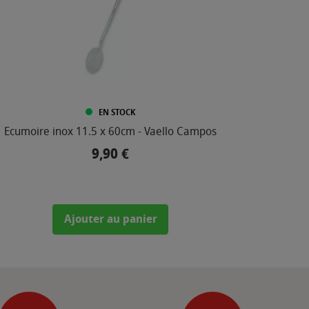
EN STOCK
Ecumoire inox 11.5 x 60cm - Vaello Campos
Planch
9,90 €
Prix
Ajouter au panier