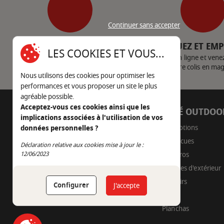
Continuer sans accepter
SERVICE CLIENT
CLIQUEZ ET EM
LES COOKIES ET VOUS...
Nous contacter
Achetez en ligne et vene
votre colis en ma
Nous utilisons des cookies pour optimiser les
performances et vous proposer un site le plus
agréable possible.
Acceptez-vous ces cookies ainsi que les
AUTOUR DU FEU
CÔTÉ OUTDOO
implications associées à l'utilisation de vos
05 45 22 98 09
Promotions
données personnelles ?
Barbecues
Déclaration relative aux cookies mise à jour le :
Nous envoyer un e-mail
Continuer sans accepter
12/06/2023
Braseros
Cuisines d'extérieur
Fumoirs
Configurer
J'accepte
Pizza
Planchas