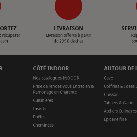
PORTEZ
LIVRAISON
SERVI
z récupérer
Livraison offerte à partir
Ré
gasin
de 299€ d’achat
so
R
CÔTÉ INDOOR
AUTOUR DE 
Nos catalogues INDOOR
Cave
Prise de rendez-vous Entretien &
Coffrets & Idées
Ramonage en Charente
Cuisson
Cuisinières
Tabliers & Gants
Inserts
Ateliers Culinaires
Poêles
Épicerie fine
Cheminées