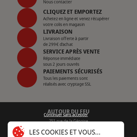
Nous contacter
CLIQUEZ ET EMPORTEZ
Achetez en ligne et venez récupérer
votre colis en magasin
LIVRAISON
Livraison offerte à partir
de 299€ d’achat
SERVICE APRÈS VENTE
Réponse immédiate
sous 2 jours ouvrés
PAIEMENTS SÉCURISÉS
Tous les paiements sont
réalisés avec cryptage SSL
AUTOUR DU FEU
Continuer sans accepter
251 rue de la Génoise
16430 Champniers - France
LES COOKIES ET VOUS...
05 45 22 98 09