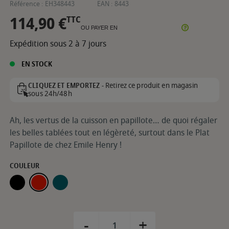
Référence :
EH348443
EAN :
8443
114,90 €
TTC
OU PAYER EN
Expédition sous 2 à 7 jours
EN STOCK
Retirez ce produit en magasin
CLIQUEZ ET EMPORTEZ -
sous 24h/48h
Ah, les vertus de la cuisson en papillote… de quoi régaler
les belles tablées tout en légèreté, surtout dans le Plat
Papillote de chez Emile Henry !
COULEUR
FUSAIN
GRAND CRU
BELLE-ILE
-
+