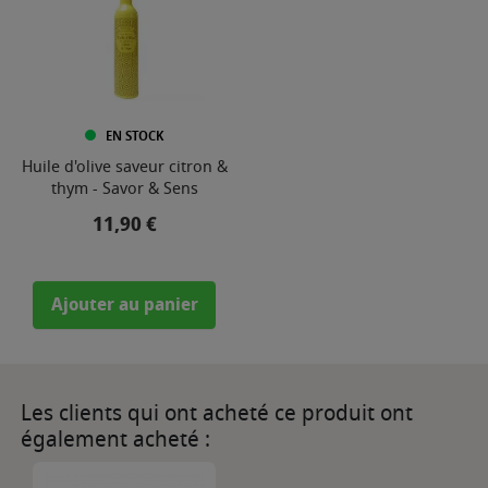
EN STOCK
Huile d'olive saveur citron &
thym - Savor & Sens
Prix
11,90 €
Ajouter au panier
Les clients qui ont acheté ce produit ont
également acheté :