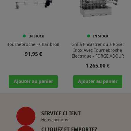
EN STOCK
EN STOCK
Tournebroche - Char-broil
Gril à Encastrer ou à Poser
Inox Avec Tournebroche
Prix
91,95 €
Électrique - FORGE ADOUR
Prix
1 265,00 €
Ajouter au panier
Ajouter au panier
SERVICE CLIENT
Nous contacter
CLIQUEZ ET EMPORTEZ