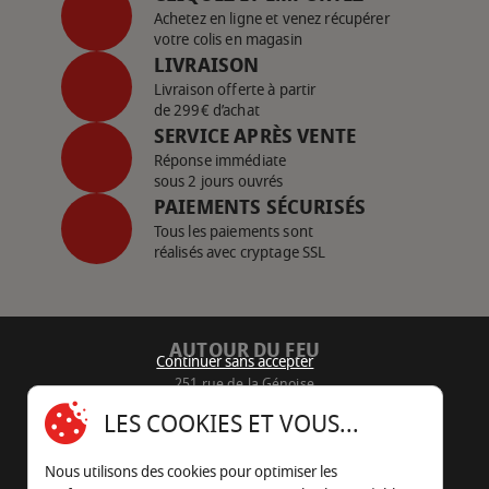
Achetez en ligne et venez récupérer
votre colis en magasin
LIVRAISON
Livraison offerte à partir
de 299€ d’achat
SERVICE APRÈS VENTE
Réponse immédiate
sous 2 jours ouvrés
PAIEMENTS SÉCURISÉS
Tous les paiements sont
réalisés avec cryptage SSL
AUTOUR DU FEU
Continuer sans accepter
251 rue de la Génoise
16430 Champniers - France
LES COOKIES ET VOUS...
05 45 22 98 09
Nous utilisons des cookies pour optimiser les
Nous envoyer un e-mail