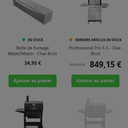
EN STOCK
DERNIERS ARTICLES EN STOCK
Boîte de Fumage
Professional Pro S 3 - Char-
Made2Match - Char-Broil
Broil
849,15 €
Prix
Prix de base
Prix
34,95 €
999,00 €
Ajouter au panier
Ajouter au panier