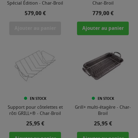
Spécial Édition - Char-Broil
Char-Broil
Prix
Prix
579,00 €
779,00 €
Ajouter au panier
Ajouter au panier
EN STOCK
EN STOCK
Support pour côtelettes et
Grill+ multi-étagère - Char-
rôti GRILL+® - Char-Broil
Broil
Prix
Prix
25,95 €
25,95 €