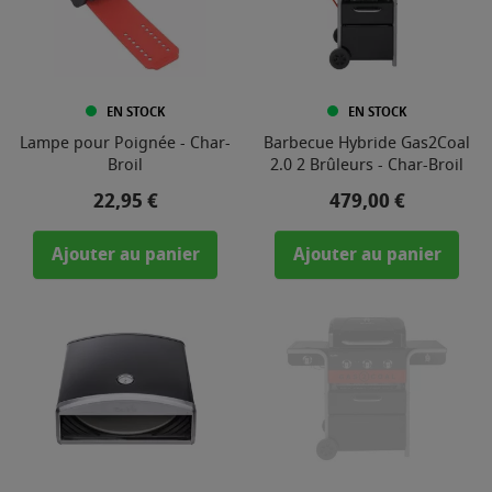
EN STOCK
EN STOCK
Lampe pour Poignée - Char-
Barbecue Hybride Gas2Coal
Broil
2.0 2 Brûleurs - Char-Broil
Prix
Prix
22,95 €
479,00 €
Ajouter au panier
Ajouter au panier