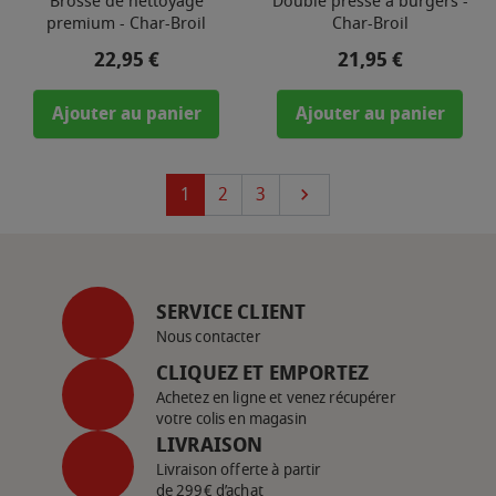
Brosse de nettoyage
Double presse à burgers -
premium - Char-Broil
Char-Broil
Prix
Prix
22,95 €
21,95 €
Ajouter au panier
Ajouter au panier
Suivant
1
2
3

SERVICE CLIENT
Nous contacter
CLIQUEZ ET EMPORTEZ
Achetez en ligne et venez récupérer
votre colis en magasin
LIVRAISON
Livraison offerte à partir
de 299€ d’achat