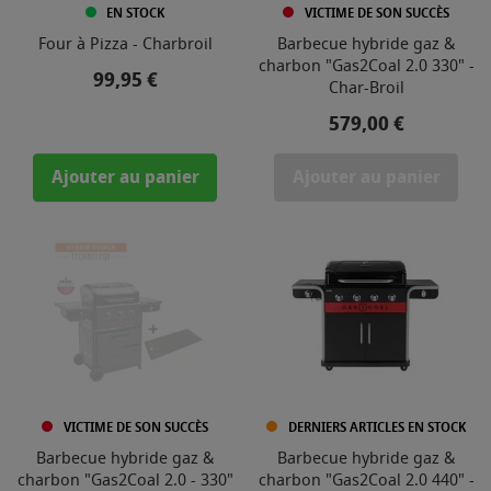
EN STOCK
VICTIME DE SON SUCCÈS
Four à Pizza - Charbroil
Barbecue hybride gaz &
charbon "Gas2Coal 2.0 330" -
Prix
99,95 €
Char-Broil
Prix
579,00 €
Ajouter au panier
Ajouter au panier
VICTIME DE SON SUCCÈS
DERNIERS ARTICLES EN STOCK
Barbecue hybride gaz &
Barbecue hybride gaz &
charbon "Gas2Coal 2.0 - 330"
charbon "Gas2Coal 2.0 440" -