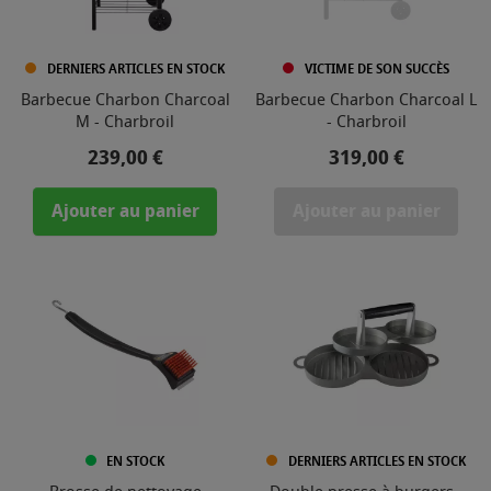
DERNIERS ARTICLES EN STOCK
VICTIME DE SON SUCCÈS
Barbecue Charbon Charcoal
Barbecue Charbon Charcoal L
M - Charbroil
- Charbroil
Prix
Prix
239,00 €
319,00 €
Ajouter au panier
Ajouter au panier
EN STOCK
DERNIERS ARTICLES EN STOCK