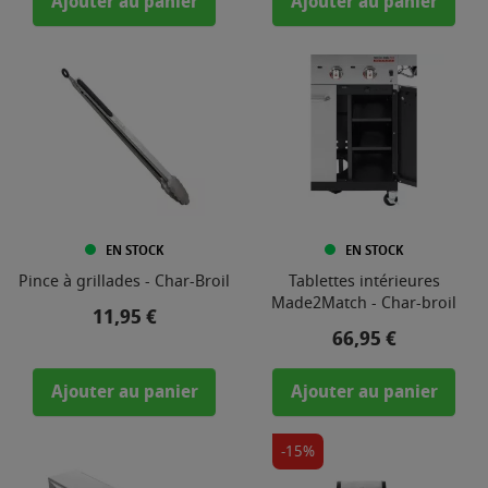
Ajouter au panier
Ajouter au panier
EN STOCK
EN STOCK
Pince à grillades - Char-Broil
Tablettes intérieures
Made2Match - Char-broil
Prix
11,95 €
Prix
66,95 €
Ajouter au panier
Ajouter au panier
-15%