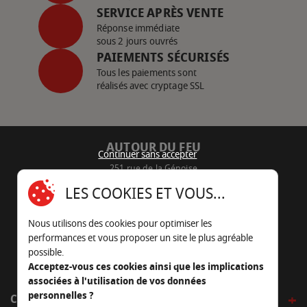
SERVICE APRÈS VENTE
Réponse immédiate
sous 2 jours ouvrés
PAIEMENTS SÉCURISÉS
Tous les paiements sont
réalisés avec cryptage SSL
AUTOUR DU FEU
Continuer sans accepter
251 rue de la Génoise
16430 Champniers - France
LES COOKIES ET VOUS...
05 45 22 98 09
Nous utilisons des cookies pour optimiser les
Nous envoyer un e-mail
performances et vous proposer un site le plus agréable
possible.
Acceptez-vous ces cookies ainsi que les implications
associées à l'utilisation de vos données
personnelles ?
CÔTÉ OUTDOOR