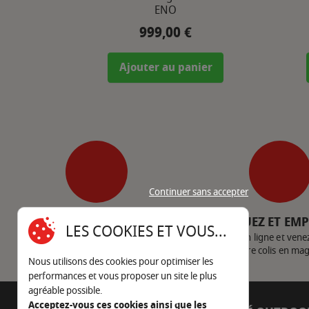
ENO
999,00 €
Prix
Ajouter au panier
Continuer sans accepter
SERVICE CLIENT
CLIQUEZ ET EM
LES COOKIES ET VOUS...
Nous contacter
Achetez en ligne et vene
votre colis en ma
Nous utilisons des cookies pour optimiser les
performances et vous proposer un site le plus
agréable possible.
Acceptez-vous ces cookies ainsi que les