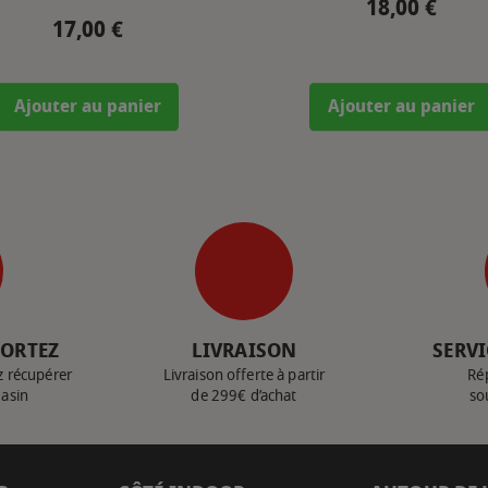
18,00 €
Prix
17,00 €
Prix
Ajouter au panier
Ajouter au panier
PORTEZ
LIVRAISON
SERVI
z récupérer
Livraison offerte à partir
Ré
gasin
de 299€ d’achat
so