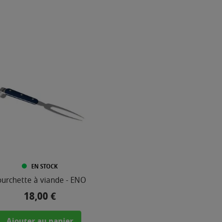
EN STOCK
ourchette à viande - ENO
18,00 €
Prix
Ajouter au panier