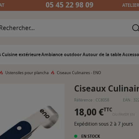
05 45 22 98 09
AT
ATELIE
s
Cuisine extérieure
Ambiance outdoor
Autour de la table
Accesso
Ustensiles pour plancha
Ciseaux Culinaires - ENO
Ciseaux Culinai
Référence :
CC8058
EAN :
32
18,00 €
TTC
OU PAYER EN
Expédition sous 2 à 7 jours
EN STOCK