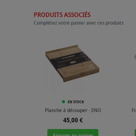
PRODUITS ASSOCIÉS
Complétez votre panier avec ces produits
EN STOCK
Planche à découper - ENO
F
45,00 €
Prix
Ajouter au panier