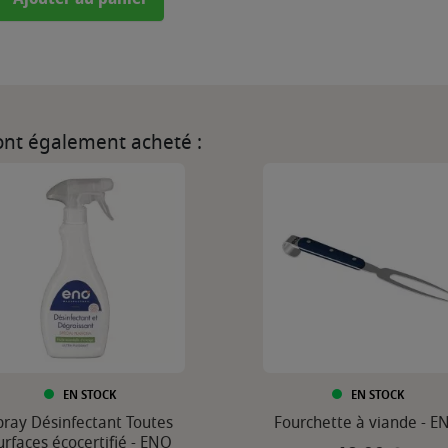
 ont également acheté :
EN STOCK
EN STOCK
pray Désinfectant Toutes
Fourchette à viande - E
urfaces écocertifié - ENO