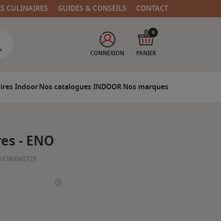
RS CULINAIRES
GUIDES & CONSEILS
CONTACT
0
CONNEXION
PANIER
ires Indoor
Nos catalogues INDOOR
Nos marques
res - ENO
24780040729