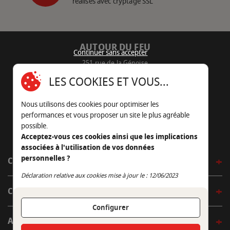
réalisés avec cryptage SSL
AUTOUR DU FEU
Continuer sans accepter
251 rue de la Génoise
16430 Champniers - France
LES COOKIES ET VOUS...
05 45 22 98 09
Nous utilisons des cookies pour optimiser les
Nous envoyer un e-mail
performances et vous proposer un site le plus agréable
possible.
Acceptez-vous ces cookies ainsi que les implications
associées à l'utilisation de vos données
personnelles ?
CÔTÉ OUTDOOR
Continuer sans accepter
Déclaration relative aux cookies mise à jour le : 12/06/2023
CÔTÉ INDOOR
Configurer
AUTOUR DE LA TABLE