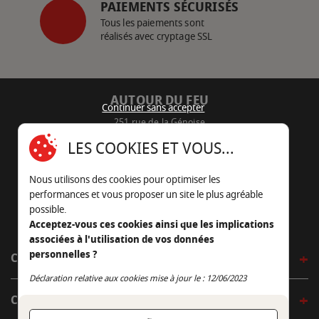
PAIEMENTS SÉCURISÉS
Tous les paiements sont
réalisés avec cryptage SSL
AUTOUR DU FEU
Continuer sans accepter
251 rue de la Génoise
16430 Champniers - France
LES COOKIES ET VOUS...
05 45 22 98 09
Nous utilisons des cookies pour optimiser les
Nous envoyer un e-mail
performances et vous proposer un site le plus agréable
possible.
Acceptez-vous ces cookies ainsi que les implications
associées à l'utilisation de vos données
personnelles ?
CÔTÉ OUTDOOR
Continuer sans accepter
Déclaration relative aux cookies mise à jour le : 12/06/2023
CÔTÉ INDOOR