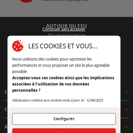
AUTOUR DU FEU
Continuer sans accepter
251 rue de la Génoise
16430 Champniers - France
LES COOKIES ET VOUS...
05 45 22 98 09
Nous utilisons des cookies pour optimiser les
Nous envoyer un e-mail
performances et vous proposer un site le plus agréable
possible.
Acceptez-vous ces cookies ainsi que les implications
associées à l'utilisation de vos données
personnelles ?
CÔTÉ OUTDOOR
Continuer sans accepter
Déclaration relative aux cookies mise à jour le : 12/06/2023
CÔTÉ INDOOR
Configurer
AUTOUR DE LA TABLE