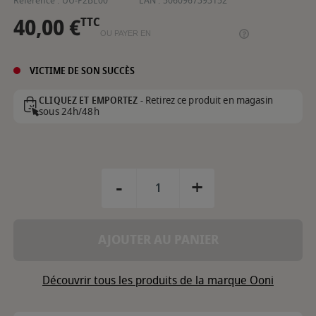
Référence :
UU-P2BE00
EAN :
5060967393152
40,00 €
TTC
OU PAYER EN
VICTIME DE SON SUCCÈS
Retirez ce produit en magasin
CLIQUEZ ET EMPORTEZ -
sous 24h/48h
-
+
AJOUTER AU PANIER
Découvrir tous les produits de la marque Ooni