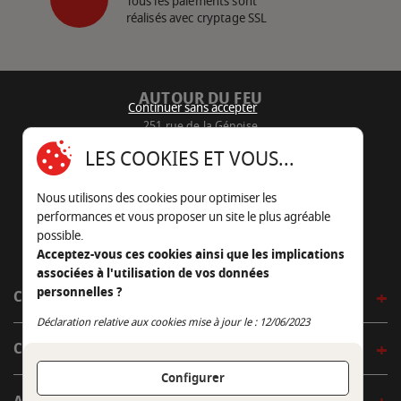
Tous les paiements sont
réalisés avec cryptage SSL
AUTOUR DU FEU
Continuer sans accepter
251 rue de la Génoise
16430 Champniers - France
LES COOKIES ET VOUS...
05 45 22 98 09
Nous utilisons des cookies pour optimiser les
Nous envoyer un e-mail
performances et vous proposer un site le plus agréable
possible.
Acceptez-vous ces cookies ainsi que les implications
associées à l'utilisation de vos données
personnelles ?
CÔTÉ OUTDOOR
Continuer sans accepter
Déclaration relative aux cookies mise à jour le : 12/06/2023
CÔTÉ INDOOR
Configurer