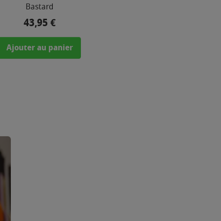
Bastard
43,95 €
Prix
Ajouter au panier