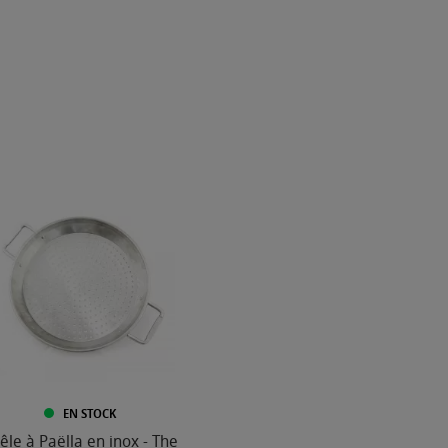
EN STOCK
êle à Paëlla en inox - The