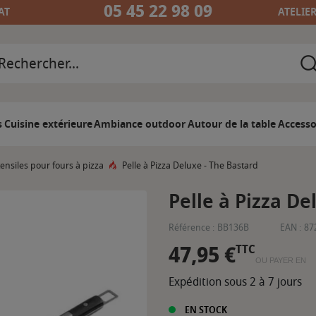
05 45 22 98 09
AT
ATELIE
s
Cuisine extérieure
Ambiance outdoor
Autour de la table
Accesso
ensiles pour fours à pizza
Pelle à Pizza Deluxe - The Bastard
Pelle à Pizza De
Référence :
BB136B
EAN :
87
47,95 €
TTC
OU PAYER EN
Expédition sous 2 à 7 jours
EN STOCK