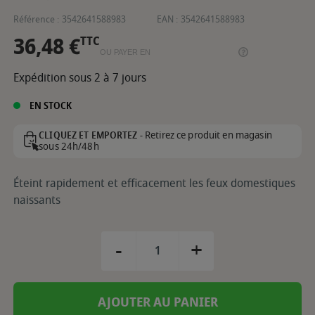
Référence :
3542641588983
EAN :
3542641588983
36,48 €
TTC
OU PAYER EN
Expédition sous 2 à 7 jours
EN STOCK
Retirez ce produit en magasin
CLIQUEZ ET EMPORTEZ -
sous 24h/48h
Éteint rapidement et efficacement les feux domestiques
naissants
-
+
AJOUTER AU PANIER