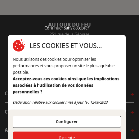
AUTOUR DU FEU
Continuer sans accepter
251 rue de la Génoise
16430 Champniers - France
LES COOKIES ET VOUS...
05 45 22 98 09
Nous utilisons des cookies pour optimiser les
Nous envoyer un e-mail
performances et vous proposer un site le plus agréable
possible.
Acceptez-vous ces cookies ainsi que les implications
associées à l'utilisation de vos données
personnelles ?
CÔTÉ OUTDOOR
Continuer sans accepter
Déclaration relative aux cookies mise à jour le : 12/06/2023
CÔTÉ INDOOR
Configurer
AUTOUR DE LA TABLE
J'accepte