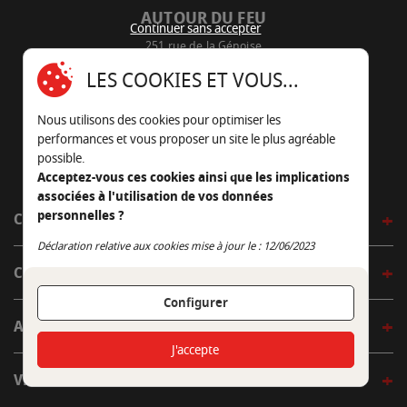
AUTOUR DU FEU
Continuer sans accepter
251 rue de la Génoise
16430 Champniers - France
LES COOKIES ET VOUS...
05 45 22 98 09
Nous utilisons des cookies pour optimiser les
Nous envoyer un e-mail
performances et vous proposer un site le plus agréable
possible.
Acceptez-vous ces cookies ainsi que les implications
associées à l'utilisation de vos données
personnelles ?
CÔTÉ OUTDOOR
Continuer sans accepter
Déclaration relative aux cookies mise à jour le : 12/06/2023
CÔTÉ INDOOR
Configurer
AUTOUR DE LA TABLE
J'accepte
VENIR EN BOUTIQUE