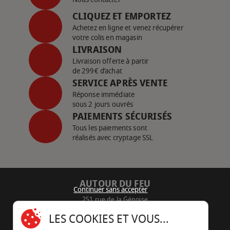
CLIQUEZ ET EMPORTEZ
Achetez en ligne et venez récupérer
votre colis en magasin
LIVRAISON
Livraison offerte à partir
de 299€ d’achat
SERVICE APRÈS VENTE
Réponse immédiate
sous 2 jours ouvrés
PAIEMENTS SÉCURISÉS
Tous les paiements sont
réalisés avec cryptage SSL
AUTOUR DU FEU
Continuer sans accepter
251 rue de la Génoise
16430 Champniers - France
LES COOKIES ET VOUS...
05 45 22 98 09