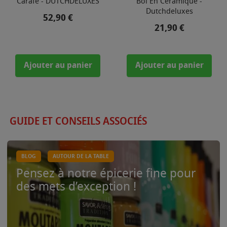
Carafe - DUTCHDELUXES
Bol En Céramique -
Dutchdeluxes
Prix
52,90 €
Prix
21,90 €
Ajouter au panier
Ajouter au panier
GUIDE ET CONSEILS ASSOCIÉS
BLOG
AUTOUR DE LA TABLE
Pensez à notre épicerie fine pour
des mets d’exception !