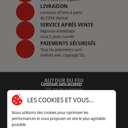
LIVRAISON
Livraison offerte à partir
de 299€ d’achat
SERVICE APRÈS VENTE
Réponse immédiate
sous 2 jours ouvrés
PAIEMENTS SÉCURISÉS
Tous les paiements sont
réalisés avec cryptage SSL
AUTOUR DU FEU
Continuer sans accepter
251 rue de la Génoise
16430 Champniers - France
LES COOKIES ET VOUS...
05 45 22 98 09
Nous utilisons des cookies pour optimiser les
Nous envoyer un e-mail
performances et vous proposer un site le plus agréable
possible.