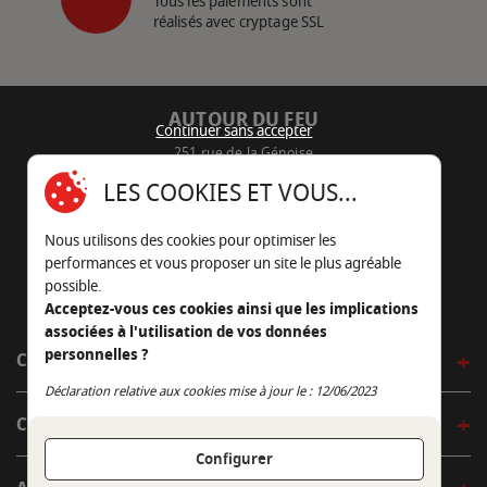
Tous les paiements sont
réalisés avec cryptage SSL
AUTOUR DU FEU
Continuer sans accepter
251 rue de la Génoise
16430 Champniers - France
LES COOKIES ET VOUS...
05 45 22 98 09
Nous utilisons des cookies pour optimiser les
Nous envoyer un e-mail
performances et vous proposer un site le plus agréable
possible.
Acceptez-vous ces cookies ainsi que les implications
associées à l'utilisation de vos données
personnelles ?
CÔTÉ OUTDOOR
Continuer sans accepter
Déclaration relative aux cookies mise à jour le : 12/06/2023
CÔTÉ INDOOR
Configurer