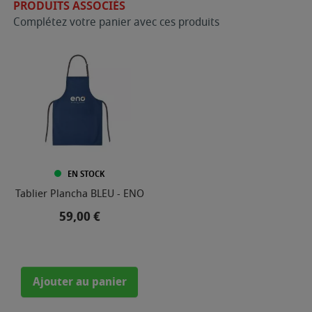
PRODUITS ASSOCIÉS
Complétez votre panier avec ces produits
EN STOCK
Tablier Plancha BLEU - ENO
Prix
59,00 €
Ajouter au panier