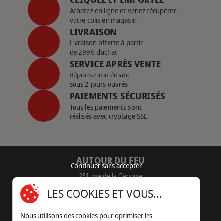
Achetez en ligne et venez récupérer
votre colis en magasin
LIVRAISON
Livraison offerte à partir
de 299€ d’achat
SERVICE APRÈS VENTE
Réponse immédiate
sous 2 jours ouvrés
PAIEMENTS SÉCURISÉS
Tous les paiements sont
réalisés avec cryptage SSL
AUTOUR DU FEU
Continuer sans accepter
251 rue de la Génoise
16430 Champniers - France
LES COOKIES ET VOUS...
05 45 22 98 09
Nous utilisons des cookies pour optimiser les
Nous envoyer un e-mail