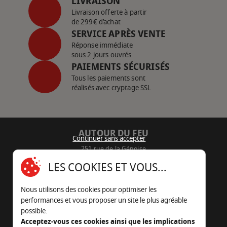
LIVRAISON
Livraison offerte à partir
de 299€ d’achat
SERVICE APRÈS VENTE
Réponse immédiate
sous 2 jours ouvrés
PAIEMENTS SÉCURISÉS
Tous les paiements sont
réalisés avec cryptage SSL
AUTOUR DU FEU
Continuer sans accepter
251 rue de la Génoise
16430 Champniers - France
LES COOKIES ET VOUS...
05 45 22 98 09
Nous utilisons des cookies pour optimiser les
Nous envoyer un e-mail
performances et vous proposer un site le plus agréable
possible.
Acceptez-vous ces cookies ainsi que les implications