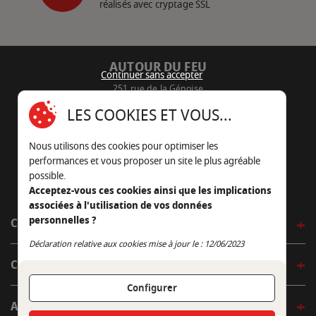
réalisés avec cryptage SSL
AUTOUR DU FEU
Continuer sans accepter
251 rue de la Génoise
16430 Champniers - France
LES COOKIES ET VOUS...
05 45 22 98 09
Nous utilisons des cookies pour optimiser les
Nous envoyer un e-mail
performances et vous proposer un site le plus agréable
possible.
Acceptez-vous ces cookies ainsi que les implications
associées à l'utilisation de vos données
personnelles ?
CÔTÉ OUTDOOR
Continuer sans accepter
Déclaration relative aux cookies mise à jour le : 12/06/2023
CÔTÉ INDOOR
Configurer
AUTOUR DE LA TABLE