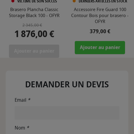
VICTIME DE SON SUCCÈS
DERNIERS ARTICLES EN STOCK
Brasero Plancha Classic
Accessoire Fire Guard 100
Storage Black 100 - OFYR
Contour Bois pour brasero -
OFYR
Prix de base
Prix
2 345,00 €
Prix
379,00 €
1 876,00 €
Ajouter au panier
Ajouter au panier
DEMANDER UN DEVIS
Email
*
Nom
*