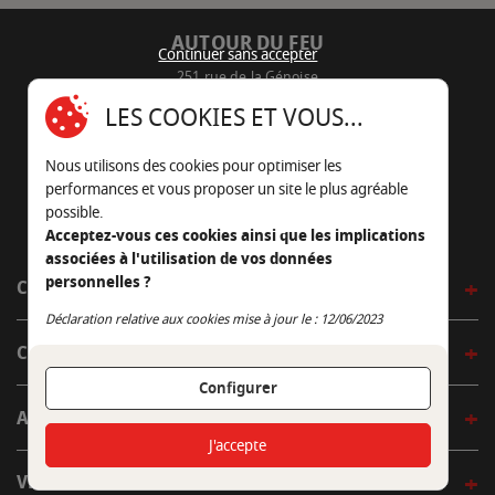
AUTOUR DU FEU
Continuer sans accepter
251 rue de la Génoise
16430 Champniers - France
LES COOKIES ET VOUS...
05 45 22 98 09
Nous utilisons des cookies pour optimiser les
Nous envoyer un e-mail
performances et vous proposer un site le plus agréable
possible.
Acceptez-vous ces cookies ainsi que les implications
associées à l'utilisation de vos données
personnelles ?
CÔTÉ OUTDOOR
Continuer sans accepter
Déclaration relative aux cookies mise à jour le : 12/06/2023
CÔTÉ INDOOR
Configurer
AUTOUR DE LA TABLE
J'accepte
VENIR EN BOUTIQUE