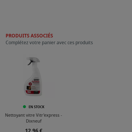
PRODUITS ASSOCIÉS
Complétez votre panier avec ces produits
EN STOCK
Nettoyant vitre Vitr'express -
Dixneuf
Prix
12,96 €