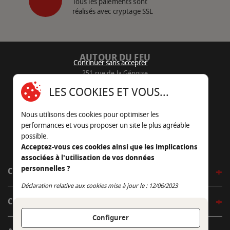
Tous les paiements sont
réalisés avec cryptage SSL
AUTOUR DU FEU
Continuer sans accepter
251 rue de la Génoise
16430 Champniers - France
LES COOKIES ET VOUS...
05 45 22 98 09
Nous utilisons des cookies pour optimiser les
Nous envoyer un e-mail
performances et vous proposer un site le plus agréable
possible.
Acceptez-vous ces cookies ainsi que les implications
associées à l'utilisation de vos données
personnelles ?
CÔTÉ OUTDOOR
Continuer sans accepter
Déclaration relative aux cookies mise à jour le : 12/06/2023
CÔTÉ INDOOR
Configurer