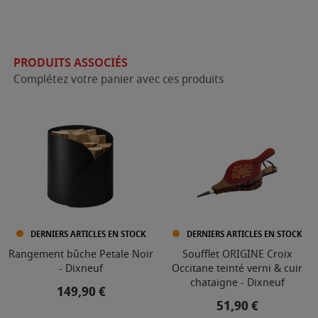
PRODUITS ASSOCIÉS
Complétez votre panier avec ces produits
DERNIERS ARTICLES EN STOCK
DERNIERS ARTICLES EN STOCK
Rangement bûche Petale Noir
Soufflet ORIGINE Croix
- Dixneuf
Occitane teinté verni & cuir
chataigne - Dixneuf
Prix
149,90 €
Prix
51,90 €