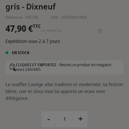
gris - Dixneuf
Référence :
009.430
EAN :
3455500010825
47,90 €
TTC
OU PAYER EN
Expédition sous 2 à 7 jours
EN STOCK
Retirez ce produit en magasin
CLIQUEZ ET EMPORTEZ -
sous 24h/48h
Le soufflet Lounge allie tradition et modernité. sa finition
hêtre, cuir et clous inox lui apporte un vraie note
d'élégance.
-
+