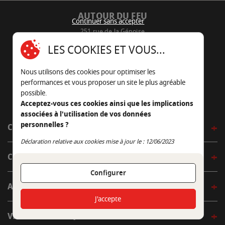
AUTOUR DU FEU
Continuer sans accepter
251 rue de la Génoise
16430 Champniers - France
LES COOKIES ET VOUS...
05 45 22 98 09
Nous utilisons des cookies pour optimiser les
Nous envoyer un e-mail
performances et vous proposer un site le plus agréable
possible.
Acceptez-vous ces cookies ainsi que les implications
associées à l'utilisation de vos données
personnelles ?
CÔTÉ OUTDOOR
Continuer sans accepter
Déclaration relative aux cookies mise à jour le : 12/06/2023
CÔTÉ INDOOR
Configurer
AUTOUR DE LA TABLE
J'accepte
VENIR EN BOUTIQUE