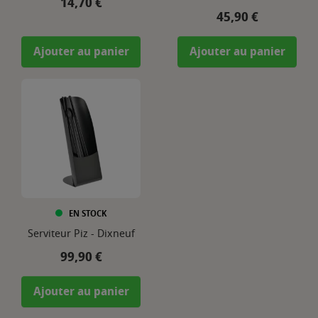
Prix
14,70 €
Prix
45,90 €
Ajouter au panier
Ajouter au panier
EN STOCK
Serviteur Piz - Dixneuf
Prix
99,90 €
Ajouter au panier