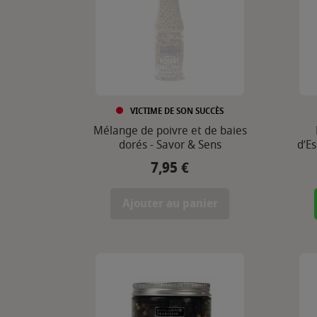
VICTIME DE SON SUCCÈS
Mélange de poivre et de baies
dorés - Savor & Sens
d’E
7,95 €
Prix
Ajouter au panier