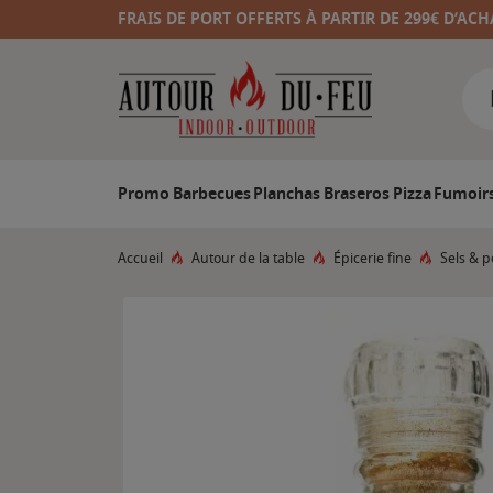
FRAIS DE PORT OFFERTS À PARTIR DE 299€ D’ACH
Promo
Barbecues
Planchas
Braseros
Pizza
Fumoir
Accueil
Autour de la table
Épicerie fine
Sels & p