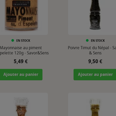
EN STOCK
EN STOCK
Mayonnaise au piment
Poivre Timut du Népal - S
spelette 120g - Savor&Sens
& Sens
5,49 €
9,50 €
Prix
Prix
Ajouter au panier
Ajouter au panier