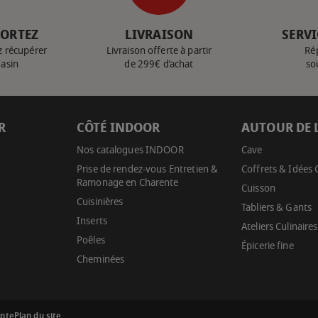
PORTEZ
LIVRAISON
SERVI
z récupérer
Livraison offerte à partir
Ré
gasin
de 299€ d’achat
so
R
CÔTÉ INDOOR
AUTOUR DE 
Nos catalogues INDOOR
Cave
Prise de rendez-vous Entretien &
Coffrets & Idées
Ramonage en Charente
Cuisson
Cuisinières
Tabliers & Gants
Inserts
Ateliers Culinaires
Poêles
Épicerie fine
Cheminées
ente
Plan du site