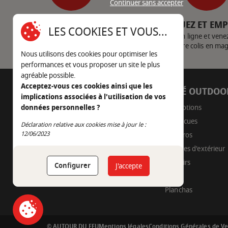
Continuer sans accepter
SERVICE CLIENT
CLIQUEZ ET EM
LES COOKIES ET VOUS...
Nous contacter
Achetez en ligne et vene
votre colis en ma
Nous utilisons des cookies pour optimiser les
performances et vous proposer un site le plus
agréable possible.
Acceptez-vous ces cookies ainsi que les
AUTOUR DU FEU
CÔTÉ OUTDOO
implications associées à l'utilisation de vos
05 45 22 98 09
Promotions
données personnelles ?
Barbecues
Déclaration relative aux cookies mise à jour le :
Nous envoyer un e-mail
Continuer sans accepter
12/06/2023
Braseros
Cuisines d'extérieur
Fumoirs
Configurer
J'accepte
Pizza
Planchas
© AUTOUR DU FEU
Mentions légales
Conditions Générales de V