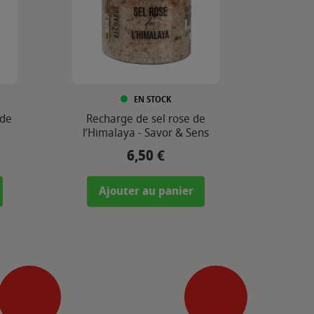
EN STOCK
 de
Recharge de sel rose de
l’Himalaya - Savor & Sens
6,50 €
Prix
Ajouter au panier