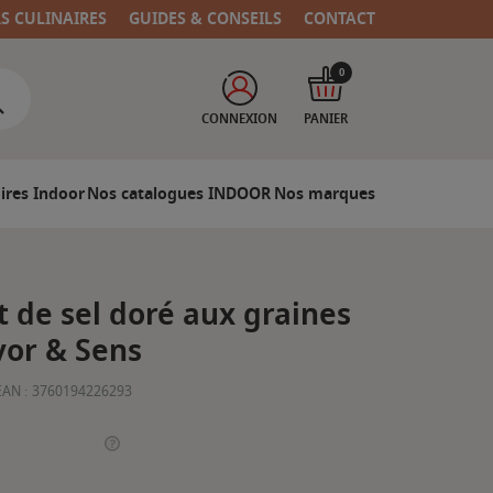
RS CULINAIRES
GUIDES & CONSEILS
CONTACT
0
CONNEXION
PANIER
ires Indoor
Nos catalogues INDOOR
Nos marques
de sel doré aux graines
vor & Sens
EAN :
3760194226293