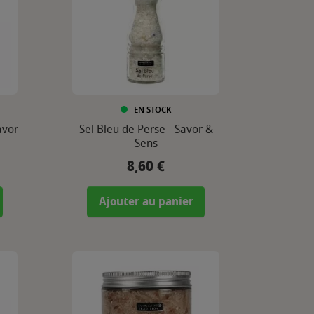
EN STOCK
avor
Sel Bleu de Perse - Savor &
Sens
8,60 €
Prix
Ajouter au panier