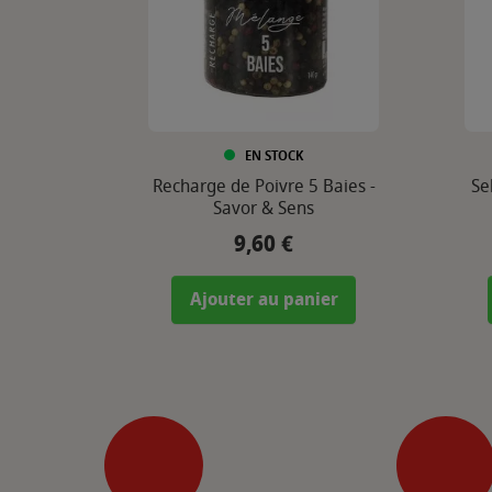
EN STOCK
Recharge de Poivre 5 Baies -
Se
Savor & Sens
9,60 €
Prix
Ajouter au panier