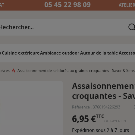
05 45 22 98 09
AT
ATELIE
s
Cuisine extérieure
Ambiance outdoor
Autour de la table
Accesso
oivres
Assaisonnement de sel doré aux graines croquantes - Savor & Sens
Assaisonnement 
croquantes - Sa
Référence :
3760194226293
6,95 €
TTC
OU PAYER EN
Expédition sous 2 à 7 jours