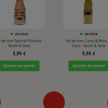
EN STOCK
EN STOCK
l de mer Spécial Plancha -
Sel de mer Curry & Noix
Savor & Sens
Coco - Savor & Sens
5,95 €
5,95 €
Prix
Prix
Ajouter au panier
Ajouter au panier