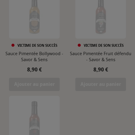
VICTIME DE SON SUCCÈS
VICTIME DE SON SUCCÈS
Sauce Pimentée Bollywood -
Sauce Pimentée Fruit défendu
Savor & Sens
- Savor & Sens
Prix
Prix
8,90 €
8,90 €
Ajouter au panier
Ajouter au panier