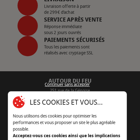
Livraison offerte à partir
de 299€ d’achat
SERVICE APRÈS VENTE
Réponse immédiate
sous 2 jours ouvrés
PAIEMENTS SÉCURISÉS
Tous les paiements sont
réalisés avec cryptage SSL
AUTOUR DU FEU
Continuer sans accepter
251 rue de la Génoise
16430 Champniers - France
LES COOKIES ET VOUS...
05 45 22 98 09
Nous utilisons des cookies pour optimiser les
Nous envoyer un e-mail
performances et vous proposer un site le plus agréable
possible.
Acceptez-vous ces cookies ainsi que les implications