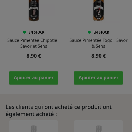
EN STOCK
EN STOCK
Sauce Pimentée Chipotle -
Sauce Pimentée Fogo - Savor
Savor et Sens
& Sens
Prix
Prix
8,90 €
8,90 €
Ajouter au panier
Ajouter au panier
Les clients qui ont acheté ce produit ont
également acheté :