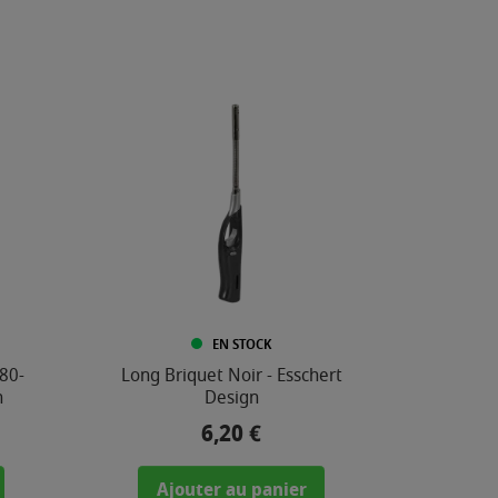
EN STOCK
 80-
Long Briquet Noir - Esschert
n
Design
6,20 €
Prix
Ajouter au panier