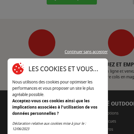
Continuer sans accepter
SERVICE CLIENT
CLIQUEZ ET EM
LES COOKIES ET VOUS...
Nous contacter
Achetez en ligne et vene
votre colis en ma
Nous utilisons des cookies pour optimiser les
performances et vous proposer un site le plus
agréable possible.
Acceptez-vous ces cookies ainsi que les
AUTOUR DU FEU
CÔTÉ OUTDOO
implications associées à l'utilisation de vos
05 45 22 98 09
Promotions
données personnelles ?
Barbecues
Déclaration relative aux cookies mise à jour le :
Nous envoyer un e-mail
Continuer sans accepter
12/06/2023
Braseros