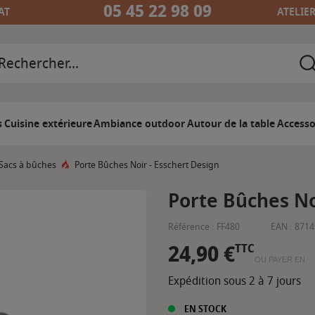
05 45 22 98 09
AT
ATELIE
s
Cuisine extérieure
Ambiance outdoor
Autour de la table
Accesso
Sacs à bûches
Porte Bûches Noir - Esschert Design
Porte Bûches No
Référence :
FF480
EAN :
8714
24,90 €
TTC
OU PAYER EN
Expédition sous 2 à 7 jours
EN STOCK