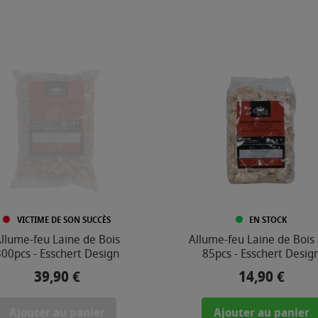
VICTIME DE SON SUCCÈS
EN STOCK
llume-feu Laine de Bois
Allume-feu Laine de Bois
00pcs - Esschert Design
85pcs - Esschert Desig
39,90 €
14,90 €
Prix
Prix
Ajouter au panier
Ajouter au panier