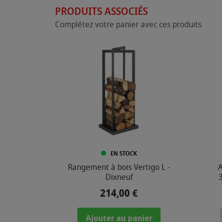
PRODUITS ASSOCIÉS
Complétez votre panier avec ces produits
EN STOCK
Rangement à bois Vertigo L -
A
Dixneuf
3
214,00 €
Prix
Ajouter au panier