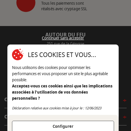
Tous les paiements sont
réalisés avec cryptage SSL
AUTOUR DU FEU
Continuer sans accepter
251 rue de la Génoise
16430 Champniers - France
LES COOKIES ET VOUS...
05 45 22 98 09
Nous utilisons des cookies pour optimiser les
Nous envoyer un e-mail
performances et vous proposer un site le plus agréable
possible.
Acceptez-vous ces cookies ainsi que les implications
associées à l'utilisation de vos données
personnelles ?
CÔTÉ OUTDOOR
Continuer sans accepter
Déclaration relative aux cookies mise à jour le : 12/06/2023
CÔTÉ INDOOR
Configurer