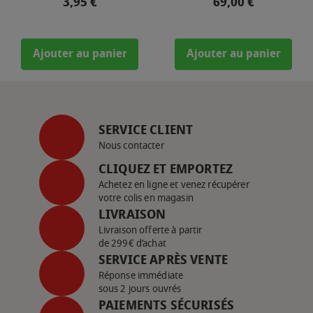
Prix
Prix
3,95 €
69,00 €
Ajouter au panier
Ajouter au panier
SERVICE CLIENT
Nous contacter
CLIQUEZ ET EMPORTEZ
Achetez en ligne et venez récupérer
votre colis en magasin
LIVRAISON
Livraison offerte à partir
de 299€ d’achat
SERVICE APRÈS VENTE
Réponse immédiate
sous 2 jours ouvrés
PAIEMENTS SÉCURISÉS