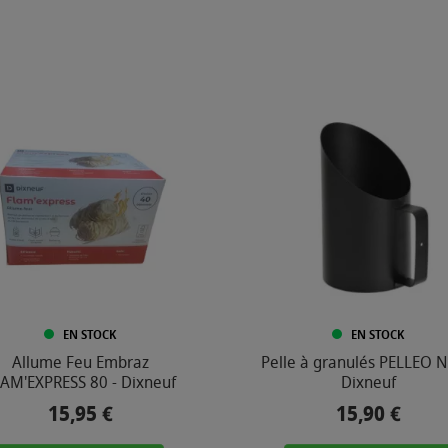
EN STOCK
EN STOCK
Allume Feu Embraz
Pelle à granulés PELLEO No
AM'EXPRESS 80 - Dixneuf
Dixneuf
15,95 €
15,90 €
Prix
Prix