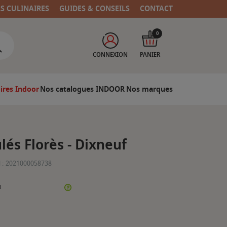
RS CULINAIRES
GUIDES & CONSEILS
CONTACT
0
CONNEXION
PANIER
ires Indoor
Nos catalogues INDOOR
Nos marques
lés Florès - Dixneuf
 :
2021000058738
N