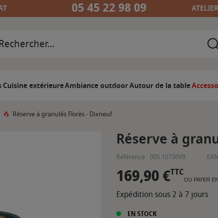
05 45 22 98 09
AT
ATELIE
s
Cuisine extérieure
Ambiance outdoor
Autour de la table
Accesso
Réserve à granulés Florès - Dixneuf
Réserve à granu
Référence :
005.10730V9
EAN
169,90 €
TTC
OU PAYER E
Expédition sous 2 à 7 jours
EN STOCK