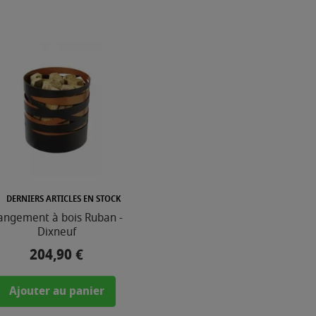
DERNIERS ARTICLES EN STOCK
angement à bois Ruban -
Dixneuf
204,90 €
Prix
Ajouter au panier