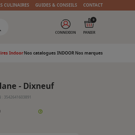
RS CULINAIRES
GUIDES & CONSEILS
CONTACT
0
CONNEXION
PANIER
ires Indoor
Nos catalogues INDOOR
Nos marques
ane - Dixneuf
 :
3542641603891
N