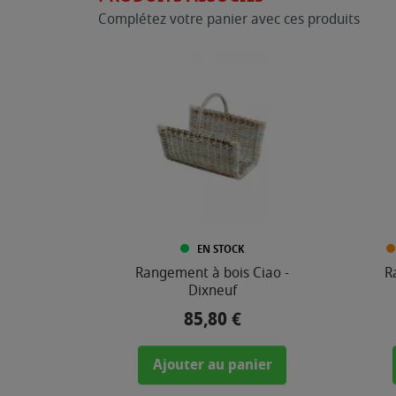
Complétez votre panier avec ces produits
EN STOCK
Rangement à bois Ciao -
R
Dixneuf
85,80 €
Prix
Ajouter au panier