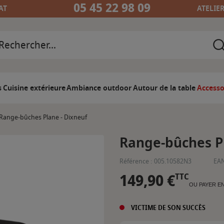
05 45 22 98 09
AT
ATELIE
s
Cuisine extérieure
Ambiance outdoor
Autour de la table
Accesso
Range-bûches Plane - Dixneuf
Range-bûches Pl
Référence :
005.10582N3
EAN
149,90 €
TTC
OU PAYER E
VICTIME DE SON SUCCÈS