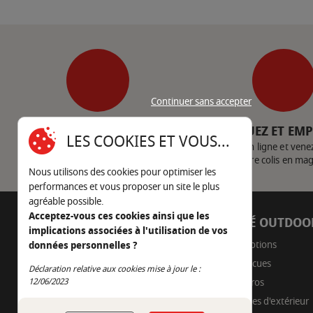
Continuer sans accepter
SERVICE CLIENT
CLIQUEZ ET EM
LES COOKIES ET VOUS...
Nous contacter
Achetez en ligne et vene
votre colis en ma
Nous utilisons des cookies pour optimiser les
performances et vous proposer un site le plus
agréable possible.
Acceptez-vous ces cookies ainsi que les
AUTOUR DU FEU
CÔTÉ OUTDOO
implications associées à l'utilisation de vos
05 45 22 98 09
Promotions
données personnelles ?
Barbecues
Nous envoyer un e-mail
Déclaration relative aux cookies mise à jour le :
Continuer sans accepter
Braseros
12/06/2023
Cuisines d'extérieur