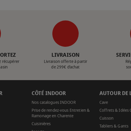
PORTEZ
LIVRAISON
SERVI
z récupérer
Livraison offerte à partir
Ré
gasin
de 299€ d’achat
so
R
CÔTÉ INDOOR
AUTOUR DE 
Nos catalogues INDOOR
Cave
Prise de rendez-vous Entretien &
Coffrets & Idées
Ramonage en Charente
Cuisson
Cuisinières
Tabliers & Gants