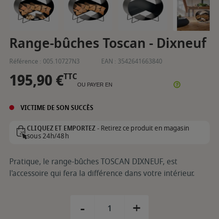
Range-bûches Toscan - Dixneuf
Référence :
005.10727N3
EAN :
3542641663840
195,90 €
TTC
OU PAYER EN
VICTIME DE SON SUCCÈS
Retirez ce produit en magasin
CLIQUEZ ET EMPORTEZ -
sous 24h/48h
Pratique, le range-bûches TOSCAN DIXNEUF, est
l'accessoire qui fera la différence dans votre intérieur.
-
+