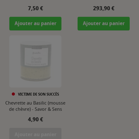
Prix
Prix
7,50 €
293,90 €
Ajouter au panier
Ajouter au panier
VICTIME DE SON SUCCÈS
Chevrette au Basilic (mousse
de chèvre) - Savor & Sens
Prix
4,90 €
Ajouter au panier