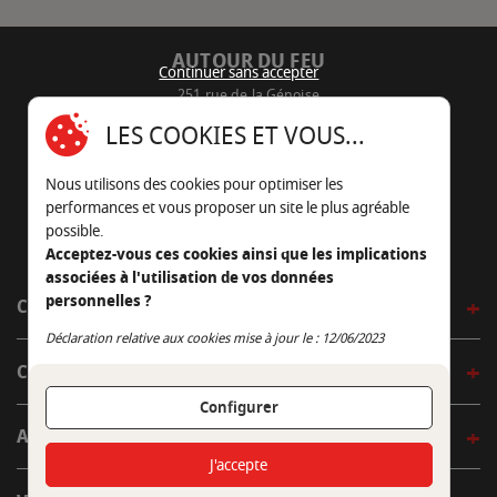
AUTOUR DU FEU
Continuer sans accepter
251 rue de la Génoise
16430 Champniers - France
LES COOKIES ET VOUS...
05 45 22 98 09
Nous utilisons des cookies pour optimiser les
Nous envoyer un e-mail
performances et vous proposer un site le plus agréable
possible.
Acceptez-vous ces cookies ainsi que les implications
associées à l'utilisation de vos données
personnelles ?
CÔTÉ OUTDOOR
Continuer sans accepter
Déclaration relative aux cookies mise à jour le : 12/06/2023
CÔTÉ INDOOR
Configurer
AUTOUR DE LA TABLE
J'accepte