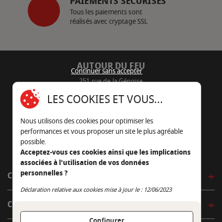
PAIEMENTS SÉCURISÉS
Tous les paiements sont
réalisés avec cryptage SSL
AUTOUR DU FEU
Continuer sans accepter
251 rue de la Génoise
16430 Champniers - France
LES COOKIES ET VOUS...
05 45 22 98 09
Nous utilisons des cookies pour optimiser les
Nous envoyer un e-mail
performances et vous proposer un site le plus agréable
possible.
Acceptez-vous ces cookies ainsi que les implications
associées à l'utilisation de vos données
personnelles ?
CÔTÉ OUTDOOR
Continuer sans accepter
Déclaration relative aux cookies mise à jour le : 12/06/2023
CÔTÉ INDOOR
Configurer