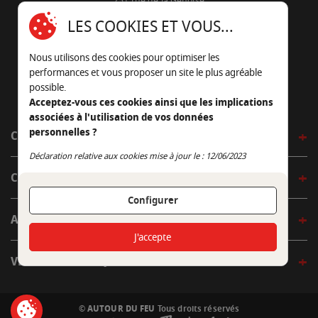
251 rue de la Génoise
16430 Champniers - France
LES COOKIES ET VOUS...
05 45 22 98 09
Nous utilisons des cookies pour optimiser les
Nous envoyer un e-mail
performances et vous proposer un site le plus agréable
possible.
Acceptez-vous ces cookies ainsi que les implications
associées à l'utilisation de vos données
personnelles ?
CÔTÉ OUTDOOR
Continuer sans accepter
Déclaration relative aux cookies mise à jour le : 12/06/2023
CÔTÉ INDOOR
Configurer
AUTOUR DE LA TABLE
J'accepte
VENIR EN BOUTIQUE
© AUTOUR DU FEU
Tous droits réservés