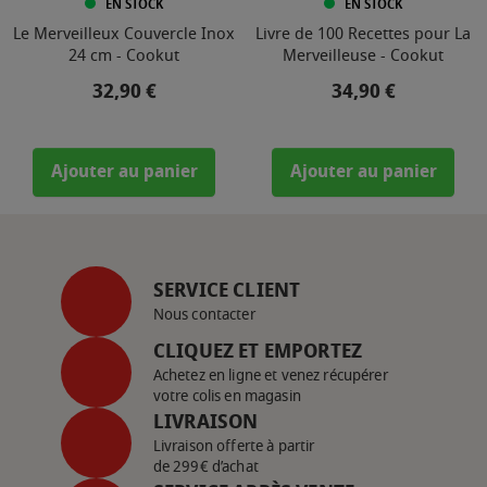
EN STOCK
EN STOCK
Le Merveilleux Couvercle Inox
Livre de 100 Recettes pour La
24 cm - Cookut
Merveilleuse - Cookut
Prix
Prix
32,90 €
34,90 €
Ajouter au panier
Ajouter au panier
SERVICE CLIENT
Nous contacter
CLIQUEZ ET EMPORTEZ
Achetez en ligne et venez récupérer
votre colis en magasin
LIVRAISON
Livraison offerte à partir
de 299€ d’achat