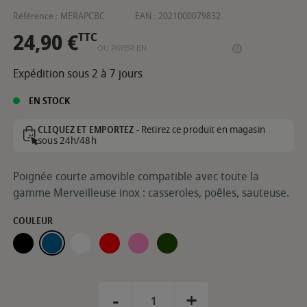
Référence :
MERAPCBC
EAN :
2021000079832
24,90 €
TTC
OU PAYER EN
Expédition sous 2 à 7 jours
EN STOCK
Retirez ce produit en magasin
CLIQUEZ ET EMPORTEZ -
sous 24h/48h
Poignée courte amovible compatible avec toute la
gamme Merveilleuse inox : casseroles, poêles, sauteuse.
COULEUR
GRAPHITE
MYRTILLE
POLAIRE
PASSION
GUIMAUVE
FOUGÈRE
-
+