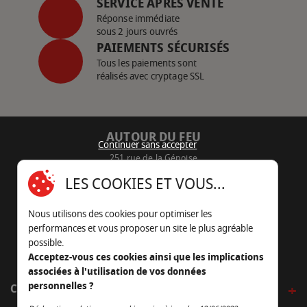
SERVICE APRÈS VENTE
Réponse immédiate
sous 2 jours ouvrés
PAIEMENTS SÉCURISÉS
Tous les paiements sont
réalisés avec cryptage SSL
AUTOUR DU FEU
Continuer sans accepter
251 rue de la Génoise
16430 Champniers - France
LES COOKIES ET VOUS...
05 45 22 98 09
Nous utilisons des cookies pour optimiser les
Nous envoyer un e-mail
performances et vous proposer un site le plus agréable
possible.
Acceptez-vous ces cookies ainsi que les implications
associées à l'utilisation de vos données
personnelles ?
CÔTÉ OUTDOOR